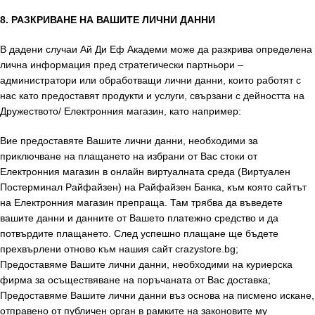
8. РАЗКРИВАНЕ НА ВАШИТЕ ЛИЧНИ ДАННИ
В дадени случаи Ай Ди Еф Академи може да разкрива определена
лична информация пред стратегически партньори –
администратори или обработващи лични данни, които работят с
нас като предоставят продукти и услуги, свързани с дейността на
Дружеството/ Електронния магазин, като например:
Вие предоставяте Вашите лични данни, необходими за
приключване на плащането на избрани от Вас стоки от
Електронния магазин в онлайн виртуалната среда (Виртуален
Постерминал Райфайзен) на Райфайзен Банка, към която сайтът
на Електронния магазин препраща. Там трябва да въведете
вашите данни и данните от Вашето платежно средство и да
потвърдите плащането. След успешно плащане ще бъдете
прехвърлени отново към нашия сайт crazystore.bg;
Предоставяме Вашите лични данни, необходими на куриерска
фирма за осъществяване на поръчаната от Вас доставка;
Предоставяме Вашите лични данни въз основа на писмено искане,
отправено от публичен орган в рамките на законовите му