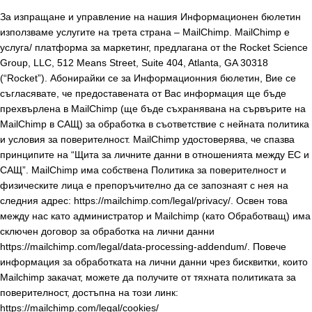
За изпращане и управление на нашия Информационен бюлетин
използваме услугите на трета страна – MailChimp. MailChimp e
услуга/ платформа за маркетинг, предлагана от the Rocket Science
Group, LLC, 512 Means Street, Suite 404, Atlanta, GA 30318
(“Rocket”). Абонирайки се за Информационния бюлетин, Вие се
съгласявате, че предоставената от Вас информация ще бъде
прехвърлена в MailChimp (ще бъдe съхраняванa на сървърите на
MailChimp в САЩ) за обработка в съответствие с нейната политика
и условия за поверителност. MailChimp удостоверява, че спазва
принципите на “Щита за личните данни в отношенията между ЕС и
САЩ”. MailChimp има собствена Политика за поверителност и
физическите лица е препоръчително да се запознаят с нея на
следния адрес: https://mailchimp.com/legal/privacy/. Освен това
между нас като администратор и Mailchimp (като Обработващ) има
сключен договор за обработка на лични данни
https://mailchimp.com/legal/data-processing-addendum/. Повече
информация за обработката на лични данни чрез бисквитки, които
Mailchimp закачат, можете да получите от тяхната политиката за
поверителност, достъпна на този линк:
https://mailchimp.com/legal/cookies/