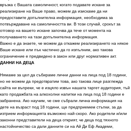
връзка с Вашата самоличност, когато подавате искане за
реализиране на Ваше право, можем да изискаме да ни
предоставите допълнителна информация, необходима за
потвърждаване на самоличността ви. В този случай, срокът за
отговор на вашето искане започва да тече от момента на
получаването на тази допълнителна информация.
Важно е да знаете, че можем да откажем реализирането на някое
Ваше искане или пък частично да го изпълним, ако такова
ограничение е предвидено в закон или друг нормативен акт.
ДАННИ НА ДЕЦА
Нямаме за цел да събираме лични данни на лица под 18 години,
но не можем да предотвратим това, ако такова лице разглежда
сайта ни въпреки, че е изцяло извън нашата таргет аудитория, тъй
като продажбата на алкохолни напитки на лица под 18 години е
забранена. Ако научим, че сме събрали лична информация на
дете на възраст под 18 години, ще предприемем стъпки, за да
изтрием информацията възможно най-скоро. Ако родители и/или
законни представители на деца открият, че деца под тяхното
настойничество са дали данните си на Ай Ди Еф Академи,