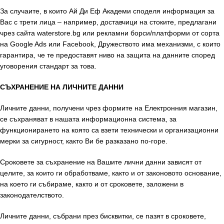
За случаите, в които Ай Ди Еф Академи споделя информация за
Вас с трети лица – например, доставчици на стоките, предлагани
чрез сайта waterstore.bg или рекламни борси/платформи от сорта
на Google Ads или Facebook, Дружеството има механизми, с които
гарантира, че те предоставят ниво на защита на данните според
уговорения стандарт за това.
СЪХРАНЕНИЕ НА ЛИЧНИТЕ ДАННИ
Личните данни, получени чрез формите на Електронния магазин,
се съхраняват в нашата информационна система, за
функционирането на която са взети технически и организационни
мерки за сигурност, както Ви бе разказано по-горе.
Сроковете за съхранение на Вашите лични данни зависят от
целите, за които ги обработваме, както и от законовото основание,
на което ги събираме, както и от сроковете, заложени в
законодателството.
Личните данни, събрани през бисквитки, се пазят в сроковете,