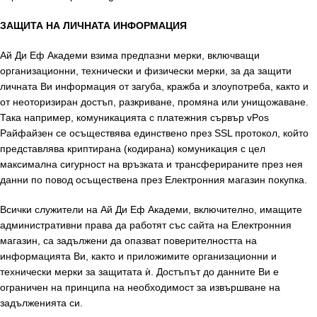
ЗАЩИТА НА ЛИЧНАТА ИНФОРМАЦИЯ
Ай Ди Еф Академи взима предпазни мерки, включващи
организационни, технически и физически мерки, за да защити
личната Ви информация от загуба, кражба и злоупотреба, както и
от неоторизиран достъп, разкриване, промяна или унищожаване.
Така например, комуникацията с платежния сървър vPos
Райфайзен се осъществява единствено през SSL протокол, който
представлява криптирана (кодирана) комуникация с цел
максимална сигурност на връзката и трансферираните през нея
данни по повод осъществена през Електронния магазин покупка.
Всички служители на Ай Ди Еф Академи, включително, имащите
административни права да работят със сайта на Електронния
магазин, са задължени да опазват поверителността на
информацията Ви, както и приложимите организационни и
технически мерки за защитата ѝ. Достъпът до данните Ви е
ограничен на принципа на необходимост за извършване на
задълженията си.