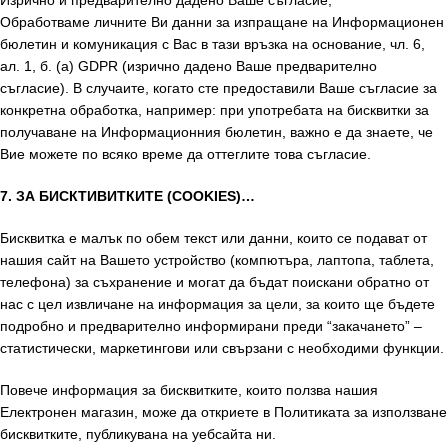
Изрично и предварително дадено Ваше съгласие;
Обработваме личните Ви данни за изпращане на Информационен
бюлетин и комуникация с Вас в тази връзка на основание, чл. 6,
ал. 1, б. (а) GDPR (изрично дадено Ваше предварително
съгласие). В случаите, когато сте предоставили Ваше съгласие за
конкретна обработка, например: при употребата на бисквитки за
получаване на Информационния бюлетин, важно е да знаете, че
Вие можете по всяко време да оттеглите това съгласие.
7. ЗА БИСКТИВИТКИТЕ (COOKIES)…
Бисквитка е малък по обем текст или данни, които се подават от
нашия сайт на Вашето устройство (компютъра, лаптопа, таблета,
телефона) за съхранение и могат да бъдат поискани обратно от
нас с цел извличане на информация за цели, за които ще бъдете
подробно и предварително информирани преди “закачането” –
статистически, маркетингови или свързани с необходими функции.
Повече информация за бисквитките, които ползва нашия
Електронен магазин, може да откриете в Политиката за използване
бисквитките, публикувана на уебсайта ни.