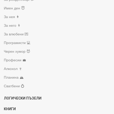
Имен ден 😇
За нея 👩
За него 👨
За влюбени 💌
Програмисти 💻
Черен хумор 😈
Професии 💼
Алкохол 🍷
Планина 🏔️
Сватбени 💍
ЛОГИЧЕСКИ ПЪЗЕЛИ
КНИГИ