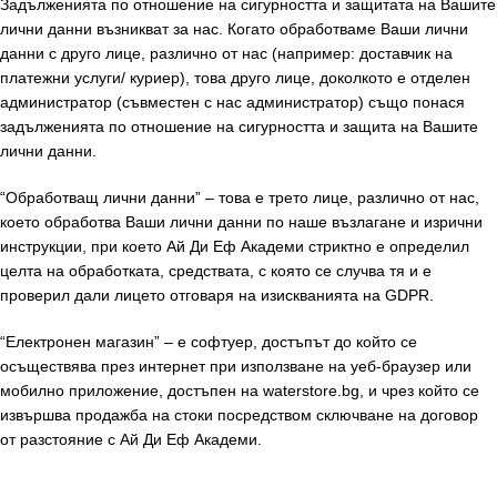
Задълженията по отношение на сигурността и защитата на Вашите
лични данни възникват за нас. Когато обработваме Ваши лични
данни с друго лице, различно от нас (например: доставчик на
платежни услуги/ куриер), това друго лице, доколкото е отделен
администратор (съвместен с нас администратор) също понася
задълженията по отношение на сигурността и защита на Вашите
лични данни.
“Обработващ лични данни” – това е трето лице, различно от нас,
което обработва Ваши лични данни по наше възлагане и изрични
инструкции, при което Ай Ди Еф Академи стриктно е определил
целта на обработката, средствата, с която се случва тя и е
проверил дали лицето отговаря на изискванията на GDPR.
“Електронен магазин” – е софтуер, достъпът до който се
осъществява през интернет при използване на уеб-браузер или
мобилно приложение, достъпен на waterstore.bg, и чрез който се
извършва продажба на стоки посредством сключване на договор
от разстояние с Ай Ди Еф Академи.