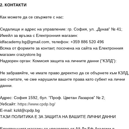
2. КОНТАКТИ
Как можете да се свържете с нас:
Седалище и адрес на управление: гр. София, ул. „Дунав“ № 41;
Имейл за връзка с Електронния магазин:
idfacademy.bg@gmail.com, телефон: +359 886 520 496
Всяка от формите за контакт, посочена на сайта на Електронния
магазин crazystore.bg
Надзорен орган: Комисия защита на личните данни (“КЗЛД”):
Не забравяйте, че имате право директно да се обърнете към КЗЛД,
ако считате, че сме нарушили вашите права като субект на лични
данни.
Адрес: София 1592, бул. “Проф. Цветан Лазаров” № 2;
Уебсайт:
https://www.cpdp.bg/
E-mail: kzld@cpdp.bg
ТАЗИ ПОЛИТИКА Е ЗА ЗАЩИТА НА ВАШИТЕ ЛИЧНИ ДАННИ
Електронният магазин се управлява от Ай Ди Еф Академи в