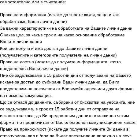
самостоятелно или в съчетание:
Право на информация (искате да знаете какви, защо и как
обработваме Ваши лични данни)
За важни характеристики на обработката на Вашите лични данни
С каква цел, за какъв срок и на какво основание обработваме
Вашите лични данни
Кой ще получи и има достъп до Вашите лични данни
(получателите и категориите получатели на лични данни)
Право на достъп (искате да получите информацията, която
представлява Ваши лични данни)
Ние се задължаваме в 15 работни дни от получаване на Вашето
искане за достъп до събирани Ваши лични данни, да Ви ги
предоставим на посочения от Вас имейл адрес или друга форма
на писмена комуникация.
Що се отнася до данните, събирани от бисквитки на уебсайта, ние
се задължаваме, в срок от 15 работни дни от отправяне на
искането за това, да Ви предоставим данните в машинно четим
формат по предпочитан от Вас електронен комуникационен канал.
Право на преносимост (искате да получите личните Ви данни в
структуриран вид и /или да бъдат прехвърлени директно на друг