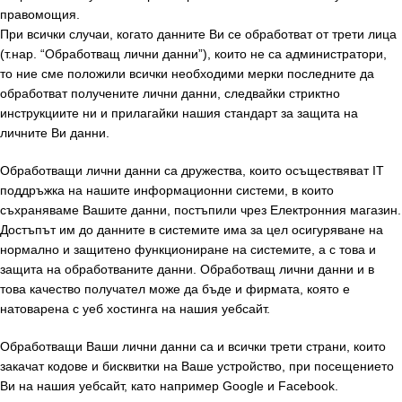
правомощия.
При всички случаи, когато данните Ви се обработват от трети лица
(т.нар. “Обработващ лични данни”), които не са администратори,
то ние сме положили всички необходими мерки последните да
обработват получените лични данни, следвайки стриктно
инструкциите ни и прилагайки нашия стандарт за защита на
личните Ви данни.
Обработващи лични данни са дружества, които осъществяват IT
поддръжка на нашите информационни системи, в които
съхраняваме Вашите данни, постъпили чрез Електронния магазин.
Достъпът им до данните в системите има за цел осигуряване на
нормално и защитено функциониране на системите, а с това и
защита на обработваните данни. Обработващ лични данни и в
това качество получател може да бъде и фирмата, която е
натоварена с уеб хостинга на нашия уебсайт.
Обработващи Ваши лични данни са и всички трети страни, които
закачат кодове и бисквитки на Ваше устройство, при посещението
Ви на нашия уебсайт, като например Google и Facebook.