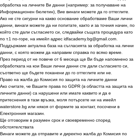
обработка на личните Ви данни (например: за получаване на
Информационен бюлетин), Вие винаги можете да го оттеглите.
Ако не сте сигурни на какво основание обработваме Ваши лични
данни, винаги можете да ни попитате, както и за точния начин, по
който сте дали съгласието си, следвайки същата процедура като
по т.1 по-горе, на имейл адрес idfacademy.bg@gmail.com.
Поддържаме актуална база на съгласията за обработка на лични
данни, с която можем да направим справка по всяко време.
През период от не повече от 6 месеца ще Ви бъде напомнено за
обработката на кои Ваши лични данни сте дали съгласието си,
съответно ще бъдете поканени до го оттеглите или не.
Право на жалба до Комисия по защита на личните данни
Ако считате, че Вашите права по GDPR (в областта на защита на
личните данни) са нарушени или имате каквито и да е
притеснения в тази връзка, моля потърсете ни на имейл
waterstore.bg или някоя от формите за контакт, посочени в
Електронния магазин.
Ще отговорим в разумен срок и своевременно според
обстоятелствата
Винаги можете да отправите и директно жалба до Комисия по