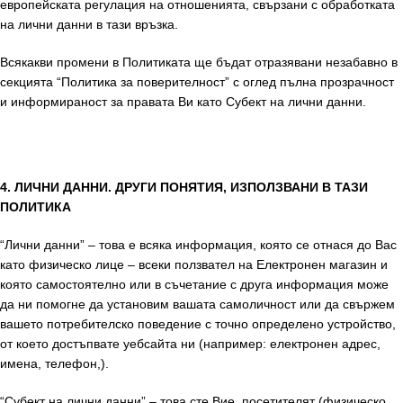
европейската регулация на отношенията, свързани с обработката
на лични данни в тази връзка.
Всякакви промени в Политиката ще бъдат отразявани незабавно в
секцията “Политика за поверителност” с оглед пълна прозрачност
и информираност за правата Ви като Субект на лични данни.
4. ЛИЧНИ ДАННИ. ДРУГИ ПОНЯТИЯ, ИЗПОЛЗВАНИ В ТАЗИ
ПОЛИТИКА
“Лични данни” – това е всяка информация, която се отнася до Вас
като физическо лице – всеки ползвател на Електронен магазин и
която самостоятелно или в съчетание с друга информация може
да ни помогне да установим вашата самоличност или да свържем
вашето потребителско поведение с точно определено устройство,
от което достъпвате уебсайта ни (например: електронен адрес,
имена, телефон,).
“Субект на лични данни” – това сте Вие, посетителят (физическо