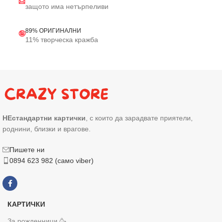
📨
защото има нетърпеливи
89% ОРИГИНАЛНИ
🤪
11% творческа кражба
НЕстандартни картички
, с които да зарадвате приятели,
роднини, близки и врагове.
Пишете ни
0894 623 982 (само viber)
КАРТИЧКИ
За рожденници 🥳