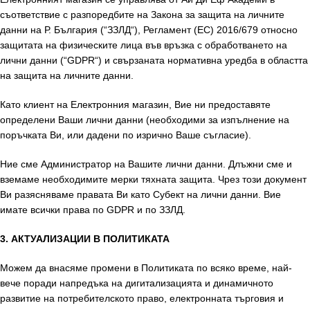
съответствие с разпоредбите на Закона за защита на личните
данни на Р. България (“ЗЗЛД“), Регламент (ЕС) 2016/679 относно
защитата на физическите лица във връзка с обработването на
лични данни (“GDPR“) и свързаната нормативна уредба в областта
на защита на личните данни.
Като клиент на Електронния магазин, Вие ни предоставяте
определени Ваши лични данни (необходими за изпълнение на
поръчката Ви, или дадени по изрично Ваше съгласие).
Ние сме Администратор на Вашите лични данни. Длъжни сме и
вземаме необходимите мерки тяхната защита. Чрез този документ
Ви разясняваме правата Ви като Субект на лични данни. Вие
имате всички права по GDPR и по ЗЗЛД.
3. АКТУАЛИЗАЦИИ В ПОЛИТИКАТА
Можем да внасяме промени в Политиката по всяко време, най-
вече поради напредъка на дигитализацията и динамичното
развитие на потребителското право, електронната търговия и