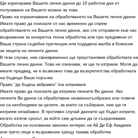
Ще коригираме Вашите лични данни до 10 работни дни от
получаване на Вашето искане за това.
Право на ограничаване на обработването на Вашите лични данни
Имате право да поискате от нас временно да спрем
обработването на Вашите лични данни, ако сте отправили към нас
възражение за конкретна тяхна обработка или при предявени от
Ваша страна съдебни претенции или подадена жалба в Комисия
за защита на личните данни.
В тези случаи, ние своевременно ще преустановим обработката на
Вашите лични данни. Това не означава, че ще ги изтрием. Моля да
имате предвид, че е възможно това да възпрепятства обработката
на бъдещи Ваши поръчки.
Право “да бъдеш забравен” /на изтриване
Имате право да поискате да изтрием личните Ви данни. Ако
личните Ви данни са обработвани незаконосъобразно или повече
не са необходими за целите, за които са събирани, ние ще ги
изтрием незабавно. В противен случай данните ще бъдат изтрити,
когато изтече срокът, за който сме длъжни да ги съхраняваме.
Обработка на основание законен интерес на Ай Ди Еф Академи
или трето лице и възражение срещу такава обработка