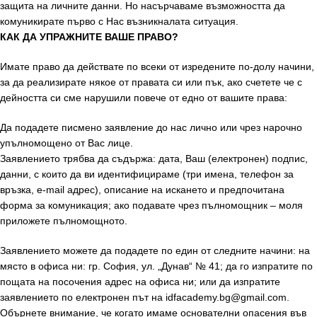
защита на личните данни. Но насърчаваме възможността да
комуникирате първо с Нас възникналата ситуация.
КАК ДА УПРАЖНИТЕ ВАШЕ ПРАВО?
Имате право да действате по всеки от изредените по-долу начини,
за да реализирате някое от правата си или пък, ако счетете че с
дейността си сме нарушили повече от едно от вашите права:
Да подадете писмено заявление до нас лично или чрез нарочно
упълномощено от Вас лице.
Заявлението трябва да съдържа: дата, Ваш (електронен) подпис,
данни, с които да ви идентифицираме (три имена, телефон за
връзка, e-mail адрес), описание на искането и предпочитана
форма за комуникация; ако подавате чрез пълномощник – моля
приложете пълномощното.
Заявлението можете да подадете по един от следните начини: на
място в офиса ни: гр. София, ул. „Дунав“ № 41; да го изпратите по
пощата на посочения адрес на офиса ни; или да изпратите
заявлението по електронен път на idfacademy.bg@gmail.com.
Обърнете внимание, че когато имаме основателни опасения във