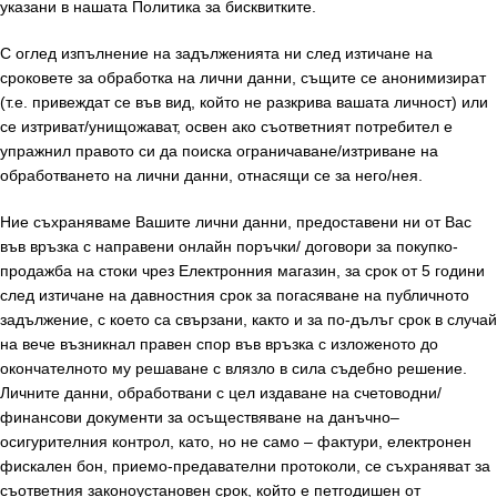
указани в нашата Политика за бисквитките.
С оглед изпълнение на задълженията ни след изтичане на
сроковете за обработка на лични данни, същите се анонимизират
(т.е. привеждат се във вид, който не разкрива вашата личност) или
се изтриват/унищожават, освен ако съответният потребител е
упражнил правото си да поиска ограничаване/изтриване на
обработването на лични данни, отнасящи се за него/нея.
Ние съхраняваме Вашите лични данни, предоставени ни от Вас
във връзка с направени онлайн поръчки/ договори за покупко-
продажба на стоки чрез Електронния магазин, за срок от 5 години
след изтичане на давностния срок за погасяване на публичното
задължение, с което са свързани, както и за по-дълъг срок в случай
на вече възникнал правен спор във връзка с изложеното до
окончателното му решаване с влязло в сила съдебно решение.
Личните данни, обработвани с цел издаване на счетоводни/
финансови документи за осъществяване на данъчно–
осигурителния контрол, като, но не само – фактури, електронен
фискален бон, приемо-предавателни протоколи, се съхраняват за
съответния законоустановен срок, който е петгодишен от