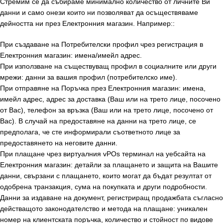
Стремим се да събираме минимално количество от личните Ви
данни и само онези които ни позволяват да осъществяваме
дейността ни през Електронния магазин. Например::
При създаване на Потребителски профил чрез регистрация в
Електронния магазин: имена/имейл адрес.
При използване на съществуващ профил в социалните или други
мрежи: данни за вашия профил (потребителско име).
При отправяне на Поръчка през Електронния магазин: имена,
имейл адрес, адрес за доставка (Ваш или на трето лице, посочено
от Вас), телефон за връзка (Ваш или на трето лице, посочено от
Вас). В случай на предоставяне на данни на трето лице, се
предполага, че сте информирали съответното лице за
предоставянето на неговите данни.
При плащане чрез виртуалния vPOs терминал на уебсайта на
Електронния магазин: детайли за плащането и защита на Вашите
данни, свързани с плащането, които могат да бъдат резултат от
одобрена транзакция, сума на покупката и други подробности.
Данни за издаване на документ, регистриращ продажбата съгласно
действащото законодателство и метода на плащане: уникален
номер на клиентската поръчка, количество и стойност по видове