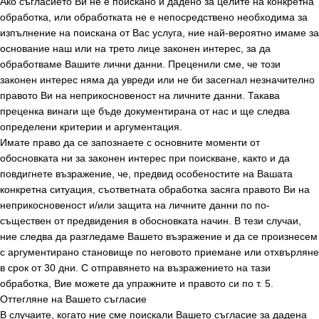
Ако съгласието Ви не е поискано и дадено за целите на конкретна
обработка, или обработката не е непосредствено необходима за
изпълнение на поискана от Вас услуга, ние най-вероятно имаме за
основание наш или на трето лице законен интерес, за да
обработваме Вашите лични данни. Преценили сме, че този
законен интерес няма да увреди или не би засегнал незначително
правото Ви на неприкосновеност на личните данни. Такава
преценка винаги ще бъде документирана от нас и ще следва
определени критерии и аргументация.
Имате право да се запознаете с основните моменти от
обосновката ни за законен интерес при поискване, както и да
повдигнете възражение, че, предвид особеностите на Вашата
конкретна ситуация, съответната обработка засяга правото Ви на
неприкосновеност и/или защита на личните данни по по-
съществен от предвидения в обосновката начин. В тези случаи,
ние следва да разгледаме Вашето възражение и да се произнесем
с аргументирано становище по неговото приемане или отхвърляне
в срок от 30 дни. С отправянето на възражението на тази
обработка, Вие можете да упражните и правото си по т. 5.
Оттегляне на Вашето съгласие
В случаите, когато ние сме поискали Вашето съгласие за дадена