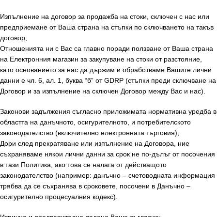
Изпълнение на договор за продажба на стоки, сключен с нас или
предприемане от Ваша страна на стъпки по сключването на такъв
договор;
Отношенията ни с Вас са главно поради ползване от Ваша страна
на Електронния магазин за закупуване на стоки от разстояние,
като основанието за нас да държим и обработваме Вашите лични
данни е чл. 6, ал. 1, буква “б” от GDRP (стъпки преди сключване на
Договор и за изпълнение на сключен Договор между Вас и нас).
Законови задължения съгласно приложимата нормативна уредба в
областта на данъчното, осигурителното, и потребителското
законодателство (включително електронната търговия);
Дори след прекратяване или изпълнение на Договора, ние
съхраняваме някои лични данни за срок не по-дълъг от посочения
в тази Политика, ако това се налага от действащото
законодателство (например: данъчно – счетоводната информация
трябва да се съхранява в сроковете, посочени в Данъчно –
осигурително процесуалния кодекс).