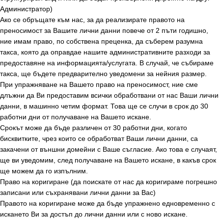
Администратор)
Ако се обръщате към нас, за да реализирате правото на
преносимост за Вашите лични данни повече от 2 пъти годишно,
ние имам право, по собствена преценка, да съберем разумна
такса, която да оправдае нашите административните разходи за
предоставяне на информацията/услугата. В случай, че събираме
такса, ще бъдете предварително уведомени за нейния размер.
При упражняване на Вашето право на преносимост, ние сме
длъжни да Ви предоставим всички обработвани от нас Ваши лични
данни, в машинно четим формат. Това ще се случи в срок до 30
работни дни от получаване на Вашето искане.
Срокът може да бъде различен от 30 работни дни, когато
бисквитките, чрез които се обработват Ваши лични данни, са
закачени от външни домейни с Ваше съгласие. Ако това е случаят,
ще ви уведомим, след получаване на Вашето искане, в какъв срок
ще можем да го изпълним.
Право на коригиране (да поискате от нас да коригираме погрешно
записани или съхранявани лични данни за Вас)
Правото на коригиране може да бъде упражнено едновременно с
искането Ви за достъп до лични данни или с ново искане.