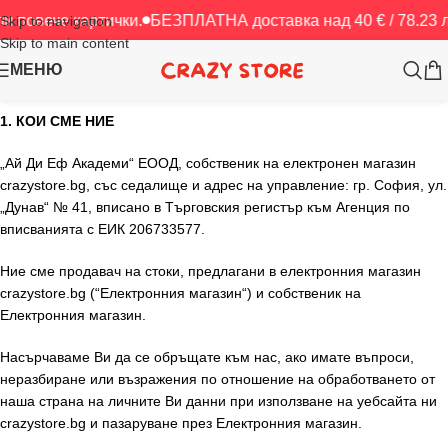
картички.
БЕЗПЛАТНА доставка над 40 € / 78.23 лв.
БЕЗПЛ
Skip to navigation
Skip to main content
МЕНЮ
1. КОИ СМЕ НИЕ
„Ай Ди Еф Академи“ ЕООД, собственик на електронен магазин
crazystore.bg, със седалище и адрес на управление: гр. София, ул.
„Дунав“ № 41, вписано в Търговския регистър към Агенция по
вписванията с ЕИК 206733577.
Ние сме продавач на стоки, предлагани в електронния магазин
crazystore.bg (“Електронния магазин“) и собственик на
Електронния магазин.
Насърчаваме Ви да се обръщате към нас, ако имате въпроси,
неразбиране или възражения по отношение на обработването от
наша страна на личните Ви данни при използване на уебсайта ни
crazystore.bg и пазаруване през Електронния магазин.