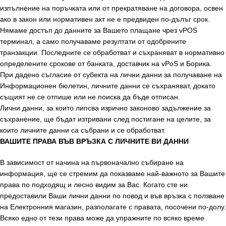
изпълнение на поръчката или от прекратяване на договора, освен
ако в закон или нормативен акт не е предвиден по-дълъг срок.
Нямаме достъп до данните за Вашето плащане чрез vPOS
терминал, а само получаваме резултати от одобрените
транзакции. Последните се обработват и съхраняват в нормативно
определените срокове от банката, доставчик на vPoS и Борика.
При дадено съгласие от субекта на лични данни за получаване на
Информационен бюлетин, личните данни се съхраняват, докато
същият не се отпише или не поиска да бъде отписан.
Лични данни, за които липсва изрично законово задължение за
съхранение, ще бъдат изтривани след постигане на целите, за
които личните данни са събрани и се обработват.
ВАШИТЕ ПРАВА ВЪВ ВРЪЗКА С ЛИЧНИТЕ ВИ ДАННИ
В зависимост от начина на първоначално събиране на
информация, ще се стремим да показваме най-важното за Вашите
права по подходящ и лесно видим за Вас. Когато сте ни
предоставили Ваши лични данни по повод и във връзка с ползване
на Електронния магазин, разполагате с правата, посочени по-долу.
Всяко едно от тези права може да упражните по всяко време