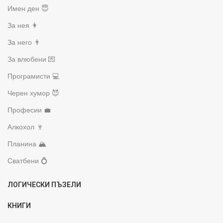
Имен ден 😇
За нея 👩
За него 👨
За влюбени 💌
Програмисти 💻
Черен хумор 😈
Професии 💼
Алкохол 🍷
Планина 🏔️
Сватбени 💍
ЛОГИЧЕСКИ ПЪЗЕЛИ
КНИГИ