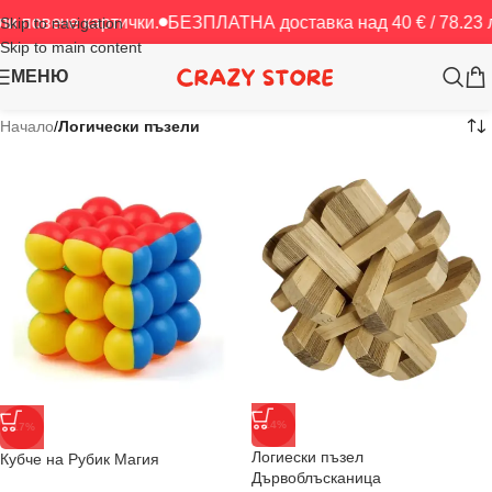
 картички.
БЕЗПЛАТНА доставка над 40 € / 78.23 лв.
БЕЗП
Skip to navigation
Skip to main content
МЕНЮ
Начало
/
Логически пъзели
-14%
-17%
Логиески пъзел
Кубче на Рубик Магия
Дървоблъсканица