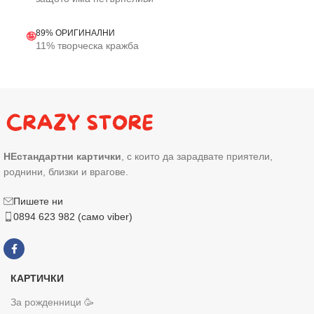
89% ОРИГИНАЛНИ
🤪
11% творческа кражба
НЕстандартни картички
, с които да зарадвате приятели,
роднини, близки и врагове.
Пишете ни
0894 623 982 (само viber)
КАРТИЧКИ
За рожденници 🥳