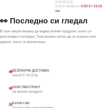
6.65 € / 13.01
9.71 € / 18.99 лв.
лв.
👀 Последно си гледал
В тази секция можеш да видиш всички продукти, които си
разглеждал последно. Така можеш лесно да се върнеш към
идеите, които те впечатлиха.
БЕЗПЛАТНА ДОСТАВКА
🚚
над 40 € / 78.23 лв.
КАЧЕСТВЕН ПРИНТ
🖨️
на всички продукти
БЪРЗИ СМЕ
📨
защото има нетърпеливи