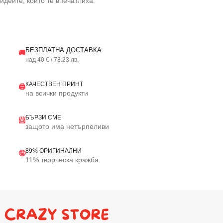
идеите, които те впечатлиха.
БЕЗПЛАТНА ДОСТАВКА
🚚
над 40 € / 78.23 лв.
КАЧЕСТВЕН ПРИНТ
🖨️
на всички продукти
БЪРЗИ СМЕ
📨
защото има нетърпеливи
89% ОРИГИНАЛНИ
🤪
11% творческа кражба