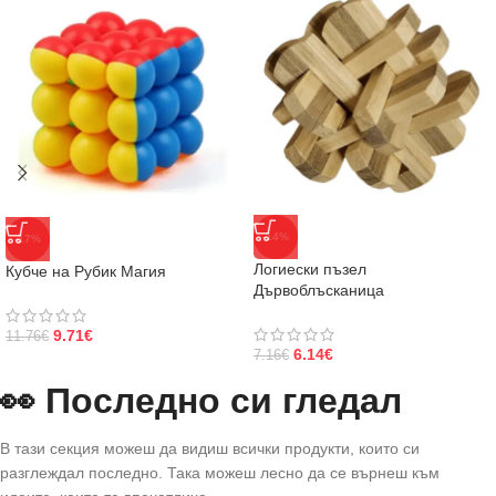
-14%
-17%
Логиески пъзел
Кубче на Рубик Магия
Дървоблъсканица
9.71
€
11.76
€
6.14
€
7.16
€
👀 Последно си гледал
В тази секция можеш да видиш всички продукти, които си
разглеждал последно. Така можеш лесно да се върнеш към