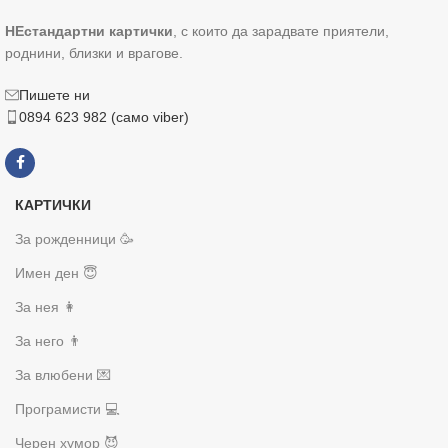
НЕстандартни картички
, с които да зарадвате приятели,
роднини, близки и врагове.
Пишете ни
0894 623 982 (само viber)
КАРТИЧКИ
За рожденници 🥳
Имен ден 😇
За нея 👩
За него 👨
За влюбени 💌
Програмисти 💻
Черен хумор 😈