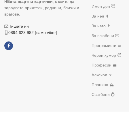
НЕстандартни картички
, с които да
Имен ден 😇
зарадвате приятели, роднини, близки и
врагове.
За нея 👩
За него 👨
Пишете ни
0894 623 982 (само viber)
За влюбени 💌
Програмисти 💻
Черен хумор 😈
Професии 💼
Алкохол 🍷
Планина 🏔️
Сватбени 💍