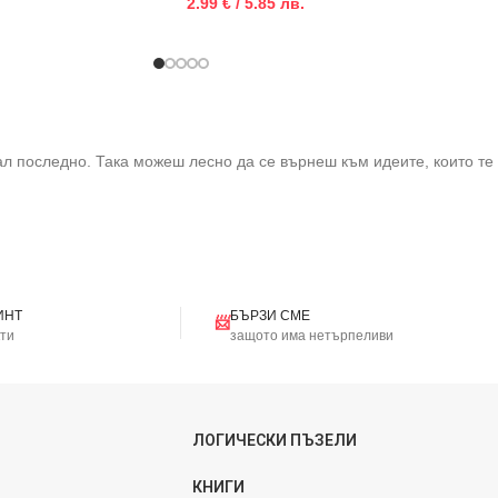
2.99 € / 5.85 лв.
ал последно. Така можеш лесно да се върнеш към идеите, които те
ИНТ
БЪРЗИ СМЕ
📨
кти
защото има нетърпеливи
ЛОГИЧЕСКИ ПЪЗЕЛИ
КНИГИ