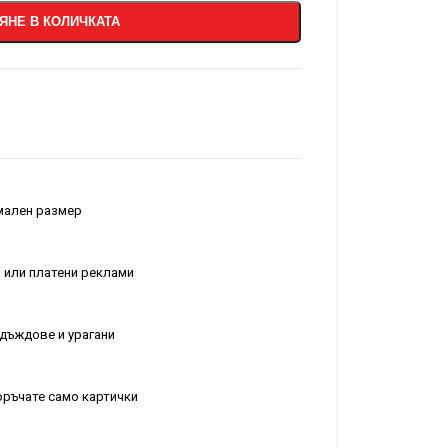
ЯНЕ В КОЛИЧКАТА
рмален размер
 или платени реклами
т дъждове и урагани
поръчате само картички