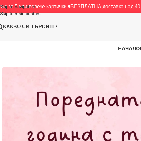
повече картички.
БЕЗПЛАТНА доставка над 40 € / 78.23 лв
Skip to navigation
Skip to main content
КАКВО СИ ТЪРСИШ?
НАЧАЛО
Начало
/
Картички
/
Любов
/
Поредната година с теб