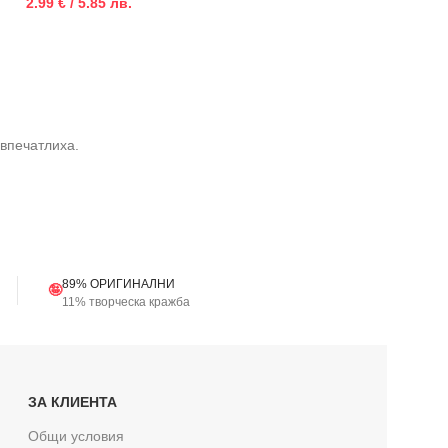
2.99 € / 5.85 лв.
2.99 € / 5.85 лв.
 впечатлиха.
89% ОРИГИНАЛНИ
🤪
11% творческа кражба
ЗА КЛИЕНТА
Общи условия