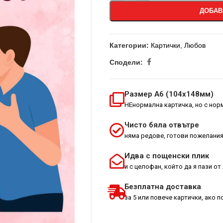
ДОБАВ
Категории:
Картички
,
Любов
Сподели:
Размер А6 (104х148мм)
НЕнормална картичка, но с но
Чисто бяла отвътре
няма редове, готови пожелания
Идва с пощенски плик
и с целофан, който да я пази о
Безплатна доставка
за 5 или повече картички, ако 