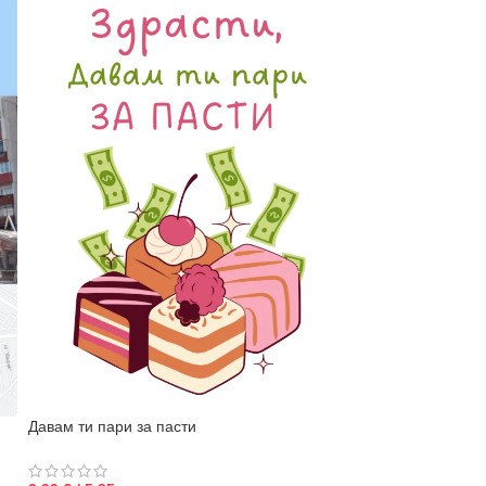
Давам ти пари за пасти
Имаш най-хубава