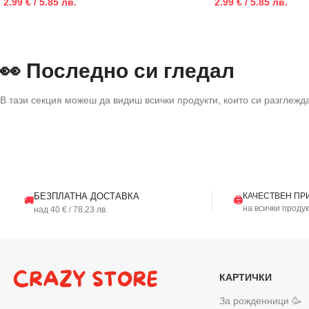
2.99 € / 5.85 лв.
2.99 € / 5.85 лв.
👀 Последно си гледал
В тази секция можеш да видиш всички продукти, които си разглежд
БЕЗПЛАТНА ДОСТАВКА
КАЧЕСТВЕН ПР
🖨️
🚚
на всички проду
над 40 € / 78.23 лв.
КАРТИЧКИ
За рожденници 🥳