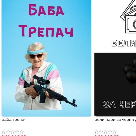
Баба трепач
Бели пари за черни 