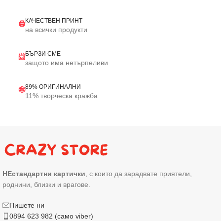
КАЧЕСТВЕН ПРИНТ
🖨️
на всички продукти
БЪРЗИ СМЕ
📨
защото има нетърпеливи
89% ОРИГИНАЛНИ
🤪
11% творческа кражба
НЕстандартни картички
, с които да зарадвате приятели,
роднини, близки и врагове.
Пишете ни
0894 623 982 (само viber)