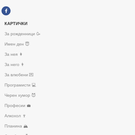
КАРТИЧКИ
За рожденници 🥳
Имен ден 😇
За нея 👩
За него 👨
За влюбени 💌
Програмисти 💻
Черен хумор 😈
Професии 💼
Алкохол 🍷
Планина 🏔️