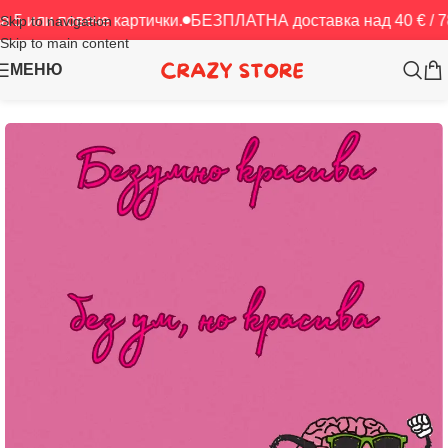
овече картички.
БЕЗПЛАТНА доставка над 40 € / 78.23 лв.
Skip to navigation
Skip to main content
МЕНЮ
Начало
/
Картички
/
Любов