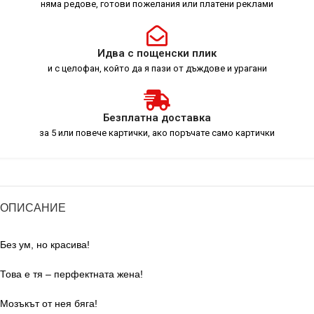
няма редове, готови пожелания или платени реклами
Идва с пощенски плик
и с целофан, който да я пази от дъждове и урагани
Безплатна доставка
за 5 или повече картички, ако поръчате само картички
ОПИСАНИЕ
Без ум, но красива!
Това е тя – перфектната жена!
Мозъкът от нея бяга!