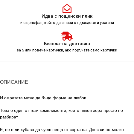
Идва с пощенски плик
и с целофан, който да я пази от дъждове и урагани
Безплатна доставка
за 5 или повече картички, ако поръчате само картички
ОПИСАНИЕ
И омразата може да бъде форма на любов.
Това е един от тези комплименти, които някои хора просто не
разбират.
Е, не е ли хубаво да чуеш неща от сорта на: Днес си по-малко