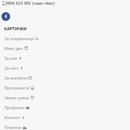
0894 623 982 (само viber)
КАРТИЧКИ
За рожденници 🥳
Имен ден 😇
За нея 👩
За него 👨
За влюбени 💌
Програмисти 💻
Черен хумор 😈
Професии 💼
Алкохол 🍷
Планина 🏔️