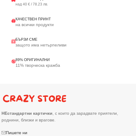
🚚
над 40 € / 78.23 лв.
КАЧЕСТВЕН ПРИНТ
🖨️
на всички продукти
БЪРЗИ СМЕ
📨
защото има нетърпеливи
89% ОРИГИНАЛНИ
🤪
11% творческа кражба
НЕстандартни картички
, с които да зарадвате приятели,
роднини, близки и врагове.
Пишете ни