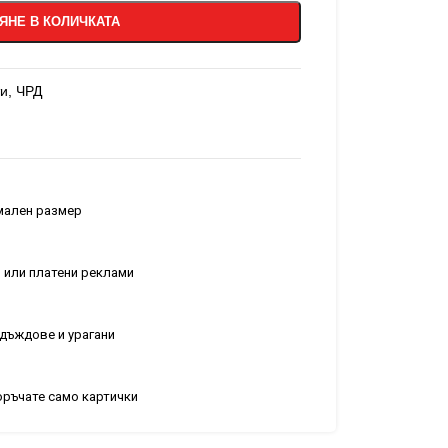
ЯНЕ В КОЛИЧКАТА
ти
,
ЧРД
рмален размер
 или платени реклами
т дъждове и урагани
поръчате само картички