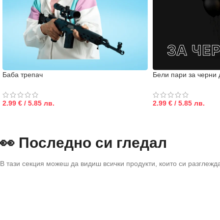
Баба трепач
Бели пари за черни 
2.99 € / 5.85 лв.
2.99 € / 5.85 лв.
👀 Последно си гледал
В тази секция можеш да видиш всички продукти, които си разглежд