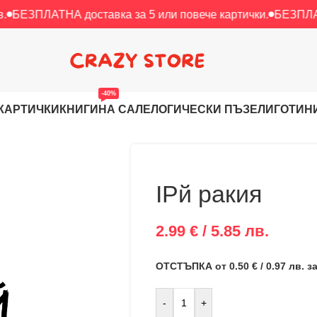
НА доставка за 5 или повече картички.
БЕЗПЛАТНА доставк
-40%
КАРТИЧКИ
КНИГИ
НА САЛЕ
ЛОГИЧЕСКИ ПЪЗЕЛИ
ГОТИН
IPй ракия
2.99 € / 5.85 лв.
ОТСТЪПКА от 0.50 € / 0.97 лв. 
-
+