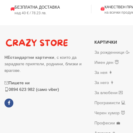
БЕЗПЛАТНА ДОСТАВКА
КАЧЕСТВЕН ПР
🖨️
🚚
на всички проду
над 40 € / 78.23 лв.
КАРТИЧКИ
За рожденници 🥳
НЕстандартни картички
, с които да
Имен ден 😇
зарадвате приятели, роднини, близки и
врагове.
За нея 👩
За него 👨
Пишете ни
0894 623 982 (само viber)
За влюбени 💌
Програмисти 💻
Черен хумор 😈
Професии 💼