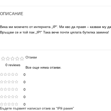
ОПИСАНИЕ
Вика ми момчето от интернета „IP“. Ми кво да правя – казвам му д
Връщам се и той пак „IP!“ Така вече почти цялата бутилка замина!
Отзиви
0 reviews
Все още няма отзиви.
0
0
0
0
0
Бъдете първият написал отзив за “IPй ракия”