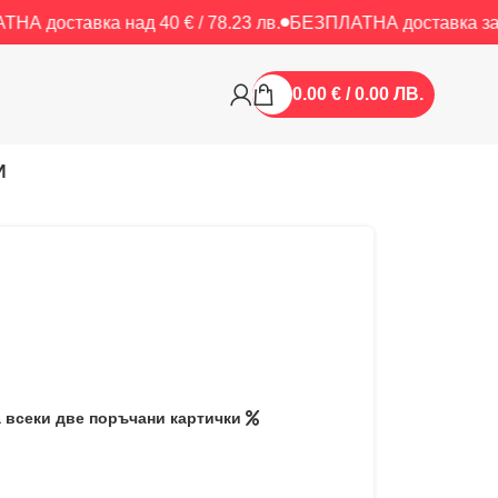
а над 40 € / 78.23 лв.
БЕЗПЛАТНА доставка за 5 или пове
0.00 € / 0.00 ЛВ.
И
за всеки две поръчани картички