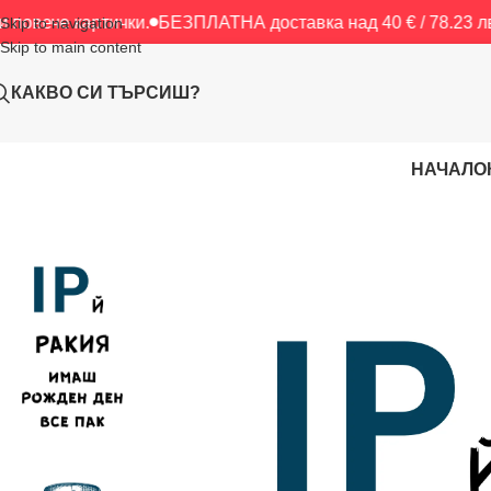
ртички.
БЕЗПЛАТНА доставка над 40 € / 78.23 лв.
БЕЗПЛАТ
Skip to navigation
Skip to main content
КАКВО СИ ТЪРСИШ?
НАЧАЛО
Начало
/
Картички
/
ЧРД
/
IPй ракия