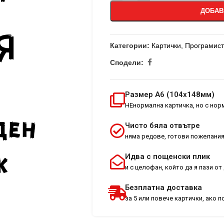
ДОБАВ
Категории:
Картички
,
Програмис
Сподели:
Размер А6 (104х148мм)
НЕнормална картичка, но с но
Чисто бяла отвътре
няма редове, готови пожелания
Идва с пощенски плик
и с целофан, който да я пази о
Безплатна доставка
за 5 или повече картички, ако 