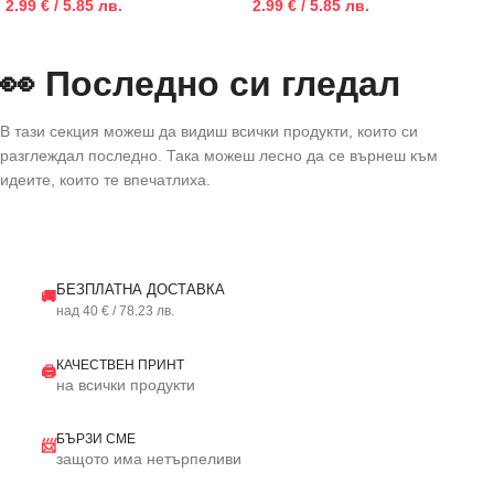
2.99 € / 5.85 лв.
2.99 € / 5.85 лв.
👀 Последно си гледал
В тази секция можеш да видиш всички продукти, които си
разглеждал последно. Така можеш лесно да се върнеш към
идеите, които те впечатлиха.
БЕЗПЛАТНА ДОСТАВКА
🚚
над 40 € / 78.23 лв.
КАЧЕСТВЕН ПРИНТ
🖨️
на всички продукти
БЪРЗИ СМЕ
📨
защото има нетърпеливи