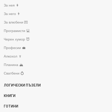
За нея 👩
За него 👨
За влюбени 💌
Програмисти 💻
Черен хумор 😈
Професии 💼
Алкохол 🍷
Планина 🏔️
Сватбени 💍
ЛОГИЧЕСКИ ПЪЗЕЛИ
КНИГИ
ГОТИНИ