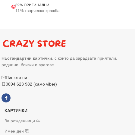
89% ОРИГИНАЛНИ
🤪
11% творческа кражба
НЕстандартни картички
, с които да зарадвате приятели,
роднини, близки и врагове.
Пишете ни
0894 623 982 (само viber)
КАРТИЧКИ
За рожденници 🥳
Имен ден 😇