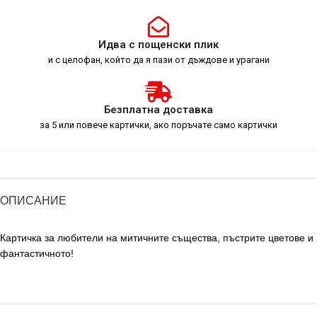
Идва с пощенски плик
и с целофан, който да я пази от дъждове и урагани
Безплатна доставка
за 5 или повече картички, ако поръчате само картички
ОПИСАНИЕ
Картичка за любители на митичните същества, пъстрите цветове и
фантастичното!