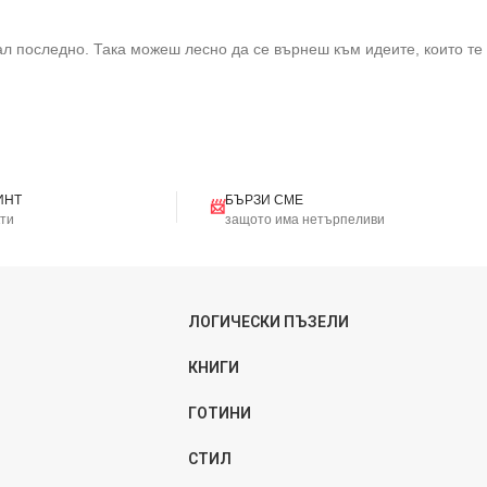
ал последно. Така можеш лесно да се върнеш към идеите, които те
ИНТ
БЪРЗИ СМЕ
📨
кти
защото има нетърпеливи
ЛОГИЧЕСКИ ПЪЗЕЛИ
КНИГИ
ГОТИНИ
СТИЛ