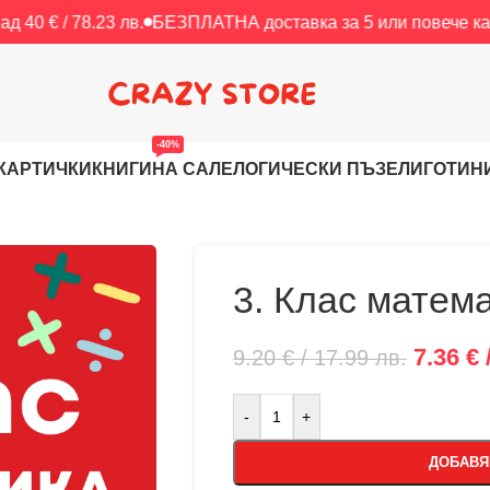
23 лв.
БЕЗПЛАТНА доставка за 5 или повече картички.
БЕЗ
-40%
КАРТИЧКИ
КНИГИ
НА САЛЕ
ЛОГИЧЕСКИ ПЪЗЕЛИ
ГОТИН
3. Клас матем
7.36 € 
9.20 € / 17.99 лв.
-
+
ДОБАВЯ