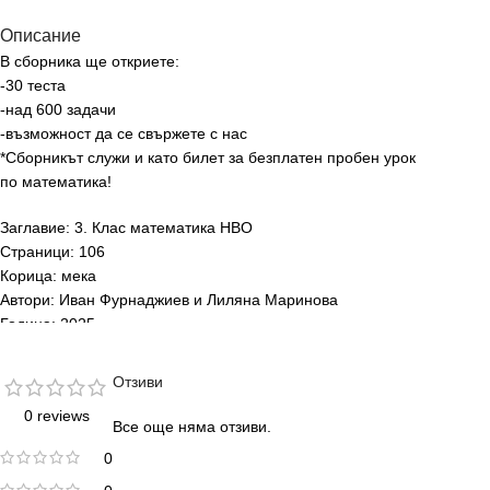
Описание
В сборника ще откриете:
-30 теста
-над 600 задачи
-възможност да се свържете с нас
*Сборникът служи и като билет за безплатен пробен урок
по математика!
Заглавие: 3. Клас математика НВО
Страници: 106
Корица: мека
Автори: Иван Фурнаджиев и Лиляна Маринова
Година: 2025
Жанр: учебно помагало
Издателство: Ай Ди Еф Академи
Отзиви
ISBN: 978-619-93344-3-0
0 reviews
Цена: 18.00 лв
Все още няма отзиви.
0