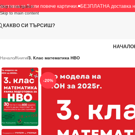
 или повече картички.
БЕЗПЛАТНА доставка над 40 € / 78.
Skip to navigation
Skip to main content
КАКВО СИ ТЪРСИШ?
НАЧАЛО
Начало
/
Книги
/
3. Клас математика НВО
-20%