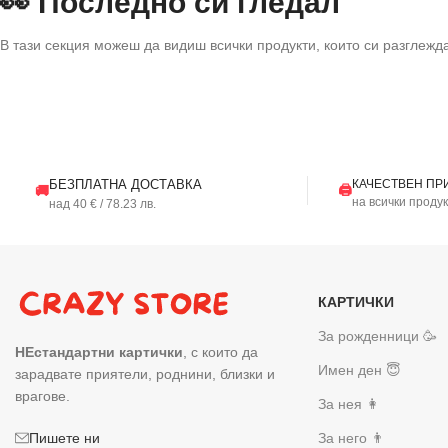
👀 Последно си гледал
В тази секция можеш да видиш всички продукти, които си разглежд
БЕЗПЛАТНА ДОСТАВКА
КАЧЕСТВЕН ПР
🖨️
🚚
на всички проду
над 40 € / 78.23 лв.
КАРТИЧКИ
За рожденници 🥳
НЕстандартни картички
, с които да
Имен ден 😇
зарадвате приятели, роднини, близки и
врагове.
За нея 👩
За него 👨
Пишете ни