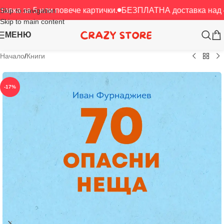
 или повече картички.
БЕЗПЛАТНА доставка над 40 € / 78.
Skip to navigation
Skip to main content
МЕНЮ
Начало
/
Книги
-17%