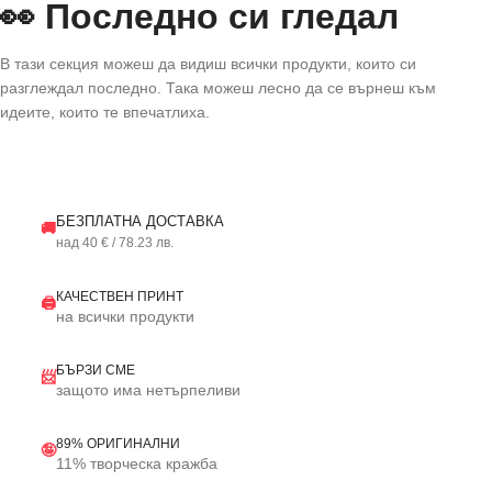
👀 Последно си гледал
В тази секция можеш да видиш всички продукти, които си
разглеждал последно. Така можеш лесно да се върнеш към
идеите, които те впечатлиха.
БЕЗПЛАТНА ДОСТАВКА
🚚
над 40 € / 78.23 лв.
КАЧЕСТВЕН ПРИНТ
🖨️
на всички продукти
БЪРЗИ СМЕ
📨
защото има нетърпеливи
89% ОРИГИНАЛНИ
🤪
11% творческа кражба