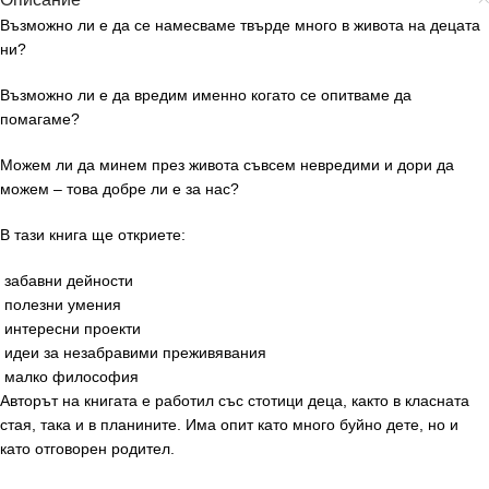
Възможно ли е да се намесваме
твърде много
в живота на децата
ни?
Възможно ли е да вредим именно когато се опитваме да
помагаме?
Можем ли да минем през живота съвсем невредими и дори да
можем – това добре ли е за нас?
В тази книга ще откриете:
забавни дейности
полезни умения
интересни проекти
идеи за незабравими преживявания
малко философия
Авторът на книгата е работил със стотици деца, както в класната
стая, така и в планините. Има опит като много буйно дете, но и
като отговорен родител.