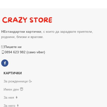
НЕстандартни картички
, с които да зарадвате приятели,
роднини, близки и врагове.
Пишете ни
0894 623 982 (само viber)
КАРТИЧКИ
За рожденници 🥳
Имен ден 😇
За нея 👩
За него 👨