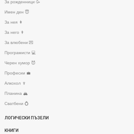
За рожденници 🥳
Имен ден 😇
За нея 👩
За него 👨
За влюбени 💌
Програмисти 💻
Черен хумор 😈
Професии 💼
Алкохол 🍷
Планина 🏔️
Сватбени 💍
ЛОГИЧЕСКИ ПЪЗЕЛИ
КНИГИ