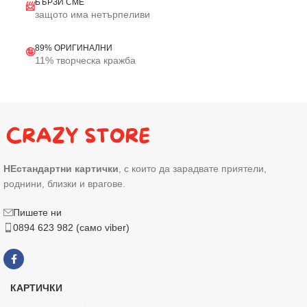
БЪРЗИ СМЕ
📨
защото има нетърпеливи
89% ОРИГИНАЛНИ
🤪
11% творческа кражба
НЕстандартни картички
, с които да зарадвате приятели,
роднини, близки и врагове.
Пишете ни
0894 623 982 (само viber)
КАРТИЧКИ