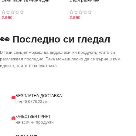
Бели пари за черни дни
Бъди различен
2.99
€
2.99
€
👀 Последно си гледал
В тази секция можеш да видиш всички продукти, които си
разглеждал последно. Така можеш лесно да се върнеш към
идеите, които те впечатлиха.
БЕЗПЛАТНА ДОСТАВКА
🚚
над 40 € / 78.23 лв.
КАЧЕСТВЕН ПРИНТ
🖨️
на всички продукти