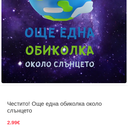
Честито! Още една обиколка около
слънцето
2.99
€