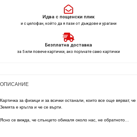
Идва с пощенски плик
и с целофан, който да я пази от дъждове и урагани
Безплатна доставка
за 5 или повече картички, ако поръчате само картички
ОПИСАНИЕ
Картичка за физици и за всички останали, които все още вярват, че
Земята е кръгла и че се върти.
Ясно се вижда, че слънцето обикаля около нас, не обратното…