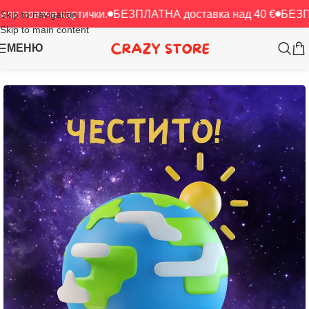
че картички.
БЕЗПЛАТНА доставка над 40 €
БЕЗПЛАТНА до
Skip to navigation
Skip to main content
МЕНЮ
Начало
/
Картички
/
ЧРД