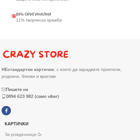
89% ОРИГИНАЛНИ
🤪
11% творческа кражба
НЕстандартни картички
, с които да зарадвате приятели,
роднини, близки и врагове.
Пишете ни
0894 623 982 (само viber)
КАРТИЧКИ
За рожденници 🥳