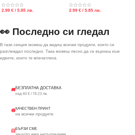
2.99 € / 5.85 лв.
2.99 € / 5.85 лв.
👀 Последно си гледал
В тази секция можеш да видиш всички продукти, които си
разглеждал последно. Така можеш лесно да се върнеш към
идеите, които те впечатлиха.
БЕЗПЛАТНА ДОСТАВКА
🚚
над 40 € / 78.23 лв.
КАЧЕСТВЕН ПРИНТ
🖨️
на всички продукти
БЪРЗИ СМЕ
📨
защото има нетърпеливи