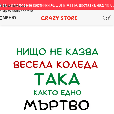
 повече картички.
БЕЗПЛАТНА доставка над 40 € / 78.23 л
Skip to navigation
Skip to main content
МЕНЮ
Начало
/
Картички
/
Коледа