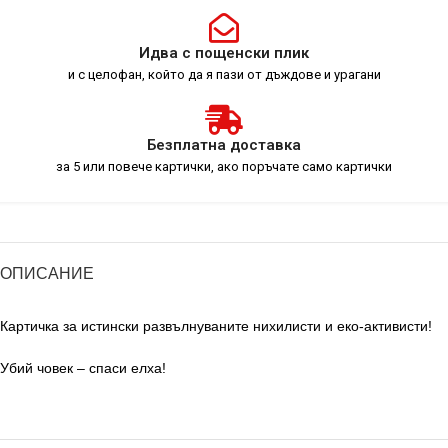
Идва с пощенски плик
и с целофан, който да я пази от дъждове и урагани
Безплатна доставка
за 5 или повече картички, ако поръчате само картички
ОПИСАНИЕ
Картичка за истински развълнуваните нихилисти и еко-активисти!
Убий човек – спаси елха!