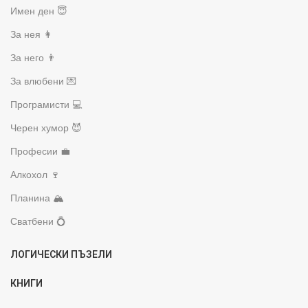
Имен ден 😇
За нея 👩
За него 👨
За влюбени 💌
Програмисти 💻
Черен хумор 😈
Професии 💼
Алкохол 🍷
Планина 🏔️
Сватбени 💍
ЛОГИЧЕСКИ ПЪЗЕЛИ
КНИГИ