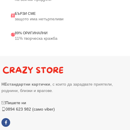
БЪРЗИ СМЕ
📨
защото има нетърпеливи
89% ОРИГИНАЛНИ
🤪
11% творческа кражба
НЕстандартни картички
, с които да зарадвате приятели,
роднини, близки и врагове.
Пишете ни
0894 623 982 (само viber)