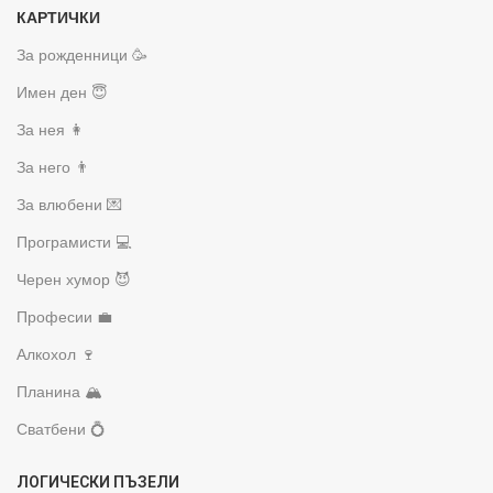
КАРТИЧКИ
За рожденници 🥳
Имен ден 😇
За нея 👩
За него 👨
За влюбени 💌
Програмисти 💻
Черен хумор 😈
Професии 💼
Алкохол 🍷
Планина 🏔️
Сватбени 💍
ЛОГИЧЕСКИ ПЪЗЕЛИ