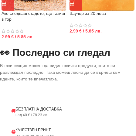
Ако следваш стадото, ще газиш
Ваучер за 20 лева
в тор
2.99 € / 5.85 лв.
2.99 € / 5.85 лв.
👀 Последно си гледал
В тази секция можеш да видиш всички продукти, които си
разглеждал последно. Така можеш лесно да се върнеш към
идеите, които те впечатлиха.
БЕЗПЛАТНА ДОСТАВКА
🚚
над 40 € / 78.23 лв.
КАЧЕСТВЕН ПРИНТ
🖨️
на всички продукти