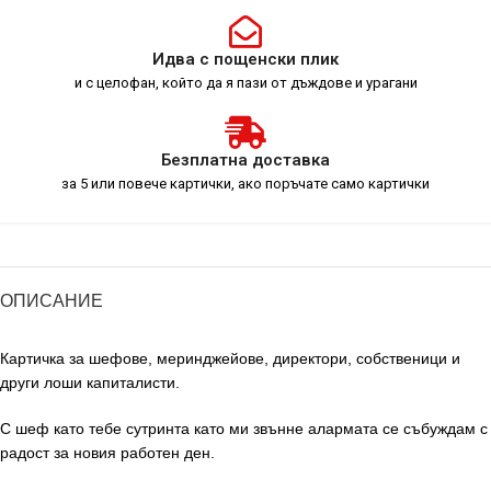
Идва с пощенски плик
и с целофан, който да я пази от дъждове и урагани
Безплатна доставка
за 5 или повече картички, ако поръчате само картички
ОПИСАНИЕ
Картичка за шефове, меринджейове, директори, собственици и
други лоши капиталисти.
С шеф като тебе сутринта като ми звънне алармата се събуждам с
радост за новия работен ден.