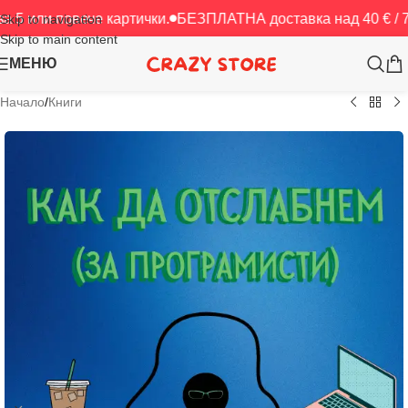
овече картички.
БЕЗПЛАТНА доставка над 40 € / 78.23 лв.
Skip to navigation
Skip to main content
МЕНЮ
Начало
/
Книги