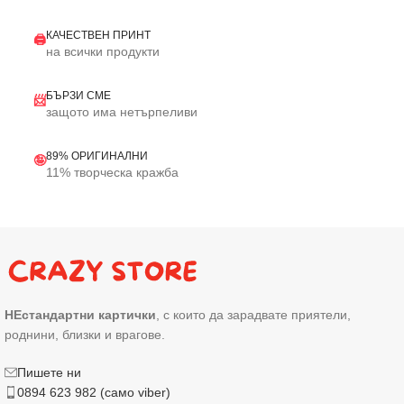
КАЧЕСТВЕН ПРИНТ
🖨️
на всички продукти
БЪРЗИ СМЕ
📨
защото има нетърпеливи
89% ОРИГИНАЛНИ
🤪
11% творческа кражба
НЕстандартни картички
, с които да зарадвате приятели,
роднини, близки и врагове.
Пишете ни
0894 623 982 (само viber)