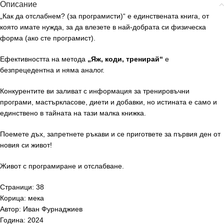
Описание
„Как да отслабнем? (за програмисти)“ е единствената книга, от
която имате нужда, за да влезете в най-добрата си физическа
форма (ако сте програмист).
Ефективността на метода
„Яж, коди, тренирай“
е
безпрецедентна и няма аналог.
Конкурентите ви заливат с информация за тренировъчни
програми, мастъркласове, диети и добавки, но истината е само и
единствено в тайната на тази малка книжка.
Поемете дъх, запретнете ръкави и се пригответе за първия ден от
новия си живот!
Живот с програмиране и отслабване.
Страници: 38
Корица: мека
Автор: Иван Фурнаджиев
Година: 2024