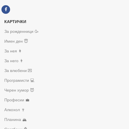
КАРТИЧКИ
За рожденници 🥳
Имен ден 😇
За нея 👩
За него 👨
За влюбени 💌
Програмисти 💻
Черен хумор 😈
Професии 💼
Алкохол 🍷
Планина 🏔️