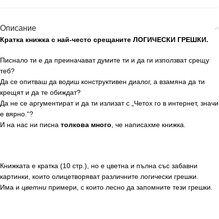
Описание
Кратка книжка с най-често срещаните ЛОГИЧЕСКИ ГРЕШКИ.
Писнало ти е да преиначават думите ти и да ги използват срещу
теб?
Да се опитваш да водиш конструктивен диалог, а взамяна да ти
крещят и да те обиждат?
Да не се аргументират и да ти излизат с „Четох го в интернет, значи
е вярно.“?
И на нас ни писна
толкова много
, че написахме книжка.
Книжката е кратка (10 стр.), но е цветна и пълна със забавни
картинки, които олицетворяват различните логически грешки.
Има и
цветни
примери, с които лесно да запомните тези грешки.