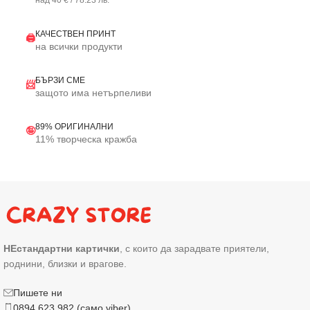
над 40 € / 78.23 лв.
КАЧЕСТВЕН ПРИНТ
🖨️
на всички продукти
БЪРЗИ СМЕ
📨
защото има нетърпеливи
89% ОРИГИНАЛНИ
🤪
11% творческа кражба
НЕстандартни картички
, с които да зарадвате приятели,
роднини, близки и врагове.
Пишете ни
0894 623 982 (само viber)