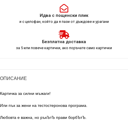
Идва с пощенски плик
и с целофан, който да я пази от дъждове и урагани
Безплатна доставка
за 5 или повече картички, ако поръчате само картички
ОПИСАНИЕ
Картичка за силни мъжаги!
Или пък за жени на тестостеронова програма.
Любовта е важна, но ръкЪтЪ прави борбЪтЪ.