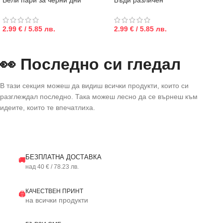
Бели пари за черни дни
Бъди различен
2.99 € / 5.85 лв.
2.99 € / 5.85 лв.
👀 Последно си гледал
В тази секция можеш да видиш всички продукти, които си
разглеждал последно. Така можеш лесно да се върнеш към
идеите, които те впечатлиха.
БЕЗПЛАТНА ДОСТАВКА
🚚
над 40 € / 78.23 лв.
КАЧЕСТВЕН ПРИНТ
🖨️
на всички продукти