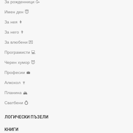
За рожденници 🥳
Имен ден 😇
За нея 👩
За него 👨
За влюбени 💌
Програмисти 💻
Черен хумор 😈
Професии 💼
Алкохол 🍷
Планина 🏔️
Сватбени 💍
ЛОГИЧЕСКИ ПЪЗЕЛИ
КНИГИ