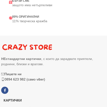
БЪРЗИ СМЕ
📨
защото има нетърпеливи
89% ОРИГИНАЛНИ
🤪
11% творческа кражба
НЕстандартни картички
, с които да зарадвате приятели,
роднини, близки и врагове.
Пишете ни
0894 623 982 (само viber)
КАРТИЧКИ