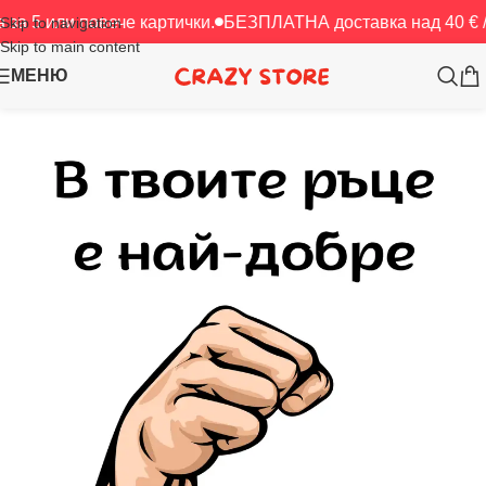
 повече картички.
БЕЗПЛАТНА доставка над 40 € / 78.23 лв
Skip to navigation
Skip to main content
МЕНЮ
Начало
/
Картички
/
Любов