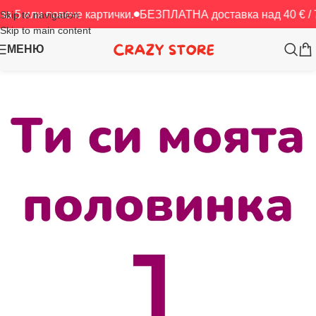
повече картички.
БЕЗПЛАТНА доставка над 40 € / 78.23 лв
Skip to navigation
Skip to main content
МЕНЮ
Начало
/
Картички
/
За нея