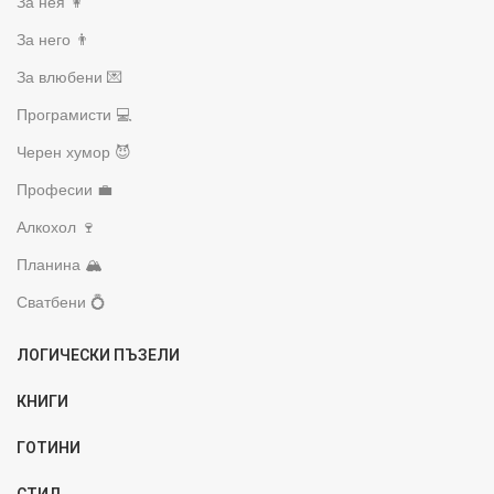
За нея 👩
За него 👨
За влюбени 💌
Програмисти 💻
Черен хумор 😈
Професии 💼
Алкохол 🍷
Планина 🏔️
Сватбени 💍
ЛОГИЧЕСКИ ПЪЗЕЛИ
КНИГИ
ГОТИНИ
СТИЛ