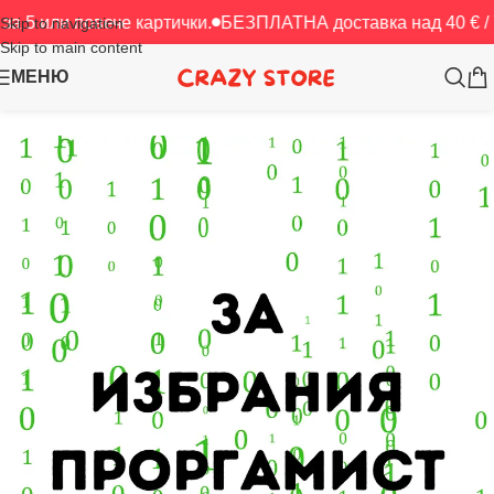
 повече картички.
БЕЗПЛАТНА доставка над 40 € / 78.23 лв
Skip to navigation
Skip to main content
МЕНЮ
Начало
/
Картички
/
Програмисти