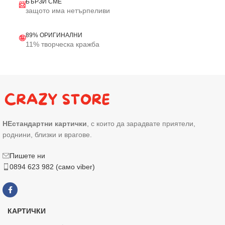
БЪРЗИ СМЕ
📨
защото има нетърпеливи
89% ОРИГИНАЛНИ
🤪
11% творческа кражба
НЕстандартни картички
, с които да зарадвате приятели,
роднини, близки и врагове.
Пишете ни
0894 623 982 (само viber)
КАРТИЧКИ