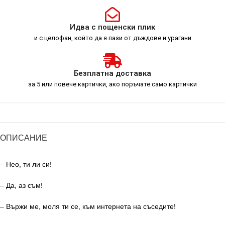
Идва с пощенски плик
и с целофан, който да я пази от дъждове и урагани
Безплатна доставка
за 5 или повече картички, ако поръчате само картички
ОПИСАНИЕ
– Нео, ти ли си!
– Да, аз съм!
– Вържи ме, моля ти се, към интернета на съседите!