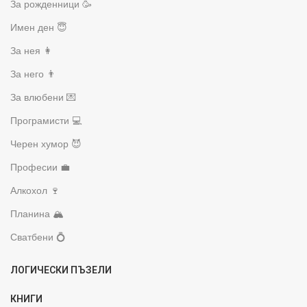
За рожденници 🥳
Имен ден 😇
За нея 👩
За него 👨
За влюбени 💌
Програмисти 💻
Черен хумор 😈
Професии 💼
Алкохол 🍷
Планина 🏔️
Сватбени 💍
ЛОГИЧЕСКИ ПЪЗЕЛИ
КНИГИ