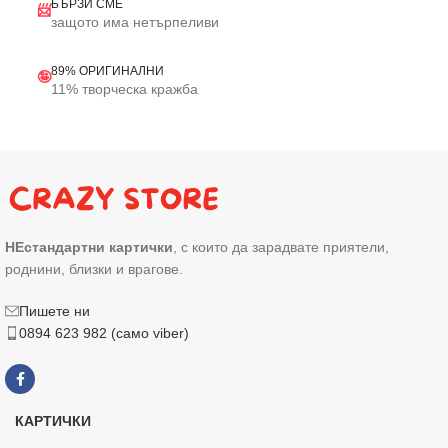
БЪРЗИ СМЕ
📨
защото има нетърпеливи
89% ОРИГИНАЛНИ
🤪
11% творческа кражба
НЕстандартни картички
, с които да зарадвате приятели,
роднини, близки и врагове.
Пишете ни
0894 623 982 (само viber)
КАРТИЧКИ