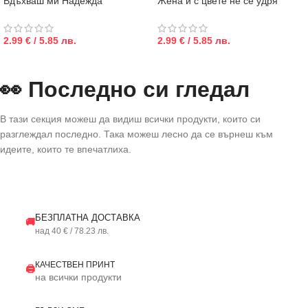
Вдъхваш ми Надежда
Жена и с цвете не се удря
2.99 € / 5.85 лв.
2.99 € / 5.85 лв.
👀 Последно си гледал
В тази секция можеш да видиш всички продукти, които си
разглеждал последно. Така можеш лесно да се върнеш към
идеите, които те впечатлиха.
БЕЗПЛАТНА ДОСТАВКА
🚚
над 40 € / 78.23 лв.
КАЧЕСТВЕН ПРИНТ
🖨️
на всички продукти