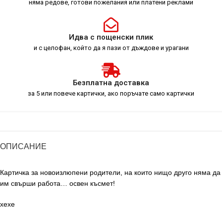
няма редове, готови пожелания или платени реклами
Идва с пощенски плик
и с целофан, който да я пази от дъждове и урагани
Безплатна доставка
за 5 или повече картички, ако поръчате само картички
ОПИСАНИЕ
Картичка за новоизлюпени родители, на които нищо друго няма да
им свърши работа… освен късмет!
хехе