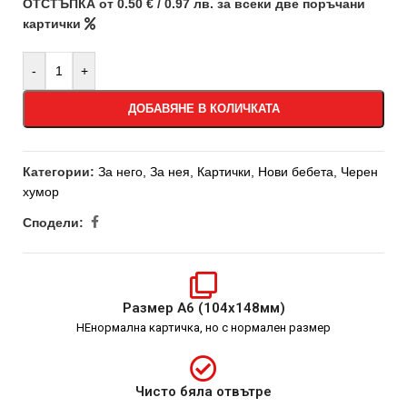
ОТСТЪПКА от 0.50 € / 0.97 лв. за всеки две поръчани
картички
-
+
ДОБАВЯНЕ В КОЛИЧКАТА
Категории:
За него
,
За нея
,
Картички
,
Нови бебета
,
Черен
хумор
Сподели:
Размер А6 (104х148мм)
НЕнормална картичка, но с нормален размер
Чисто бяла отвътре