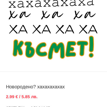
Новородено? хахахахахах
2.99 € / 5.85 лв.