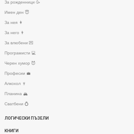
За рожденници 🥳
Имен ден 😇
За нея 👩
За него 👨
За влюбени 💌
Програмисти 💻
Черен хумор 😈
Професии 💼
Алкохол 🍷
Планина 🏔️
Сватбени 💍
ЛОГИЧЕСКИ ПЪЗЕЛИ
КНИГИ