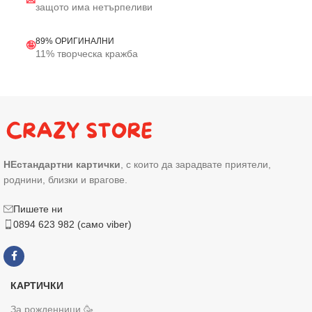
защото има нетърпеливи
89% ОРИГИНАЛНИ
🤪
11% творческа кражба
НЕстандартни картички
, с които да зарадвате приятели,
роднини, близки и врагове.
Пишете ни
0894 623 982 (само viber)
КАРТИЧКИ
За рожденници 🥳