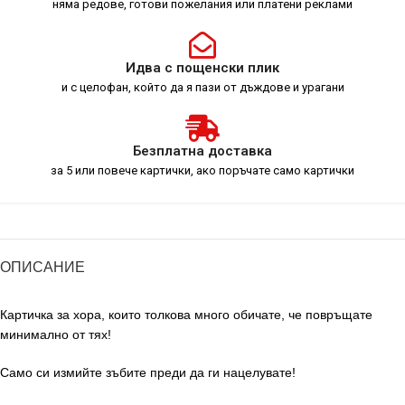
няма редове, готови пожелания или платени реклами
Идва с пощенски плик
и с целофан, който да я пази от дъждове и урагани
Безплатна доставка
за 5 или повече картички, ако поръчате само картички
ОПИСАНИЕ
Картичка за хора, които толкова много обичате, че повръщате
минимално от тях!
Само си измийте зъбите преди да ги нацелувате!