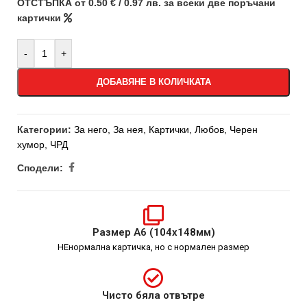
ОТСТЪПКА от 0.50 € / 0.97 лв. за всеки две поръчани
картички
-
+
ДОБАВЯНЕ В КОЛИЧКАТА
Категории:
За него
,
За нея
,
Картички
,
Любов
,
Черен
хумор
,
ЧРД
Сподели:
Размер А6 (104х148мм)
НЕнормална картичка, но с нормален размер
Чисто бяла отвътре