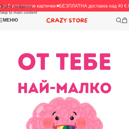
 повече картички.
БЕЗПЛАТНА доставка над 40 € / 78.23 лв
Skip to navigation
Skip to main content
МЕНЮ
Начало
/
Картички
/
ЧРД