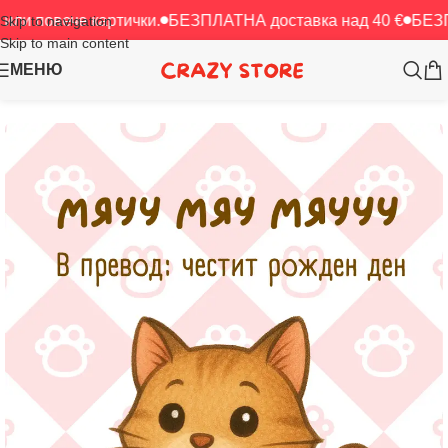
ече картички.
БЕЗПЛАТНА доставка над 40 €
БЕЗПЛАТНА д
Skip to navigation
Skip to main content
МЕНЮ
Начало
/
Картички
/
ЧРД