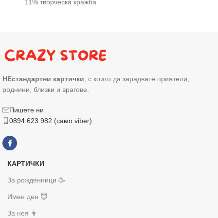
11% творческа кражба
НЕстандартни картички
, с които да зарадвате приятели,
роднини, близки и врагове.
Пишете ни
0894 623 982 (само viber)
КАРТИЧКИ
За рожденници 🥳
Имен ден 😇
За нея 👩