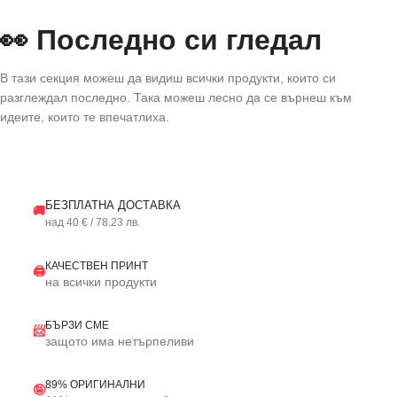
👀 Последно си гледал
В тази секция можеш да видиш всички продукти, които си
разглеждал последно. Така можеш лесно да се върнеш към
идеите, които те впечатлиха.
БЕЗПЛАТНА ДОСТАВКА
🚚
над 40 € / 78.23 лв.
КАЧЕСТВЕН ПРИНТ
🖨️
на всички продукти
БЪРЗИ СМЕ
📨
защото има нетърпеливи
89% ОРИГИНАЛНИ
🤪