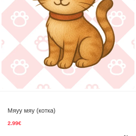
Мяуу мяу (котка)
2.99
€