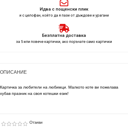
Идва с пощенски плик
и с целофан, който да я пази от дъждове и урагани
Безплатна доставка
за 5 или повече картички, ако поръчате само картички
ОПИСАНИЕ
Картичка за любители на любимци. Малкото коте ви пожелава
хубав празник на своя котешки език!
Отзиви