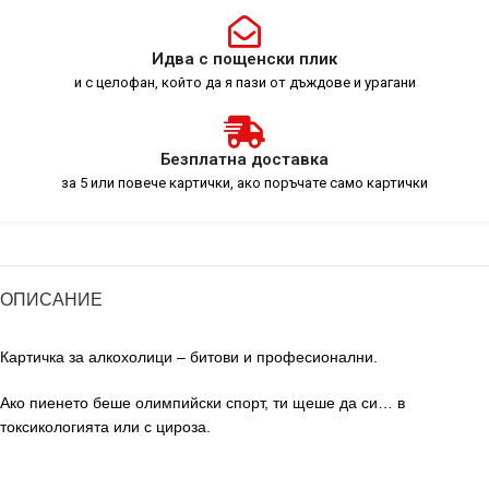
Идва с пощенски плик
и с целофан, който да я пази от дъждове и урагани
Безплатна доставка
за 5 или повече картички, ако поръчате само картички
ОПИСАНИЕ
Картичка за алкохолици – битови и професионални.
Ако пиенето беше олимпийски спорт, ти щеше да си… в
токсикологията или с цироза.