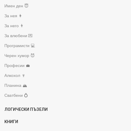
Имен ден 😇
За нея 👩
За него 👨
За влюбени 💌
Програмисти 💻
Черен хумор 😈
Професии 💼
Алкохол 🍷
Планина 🏔️
Сватбени 💍
ЛОГИЧЕСКИ ПЪЗЕЛИ
КНИГИ