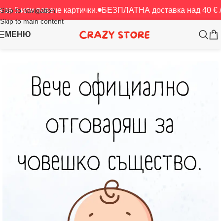
повече картички.
БЕЗПЛАТНА доставка над 40 € / 78.23 лв
Skip to navigation
Skip to main content
МЕНЮ
Начало
/
Картички
/
За нея