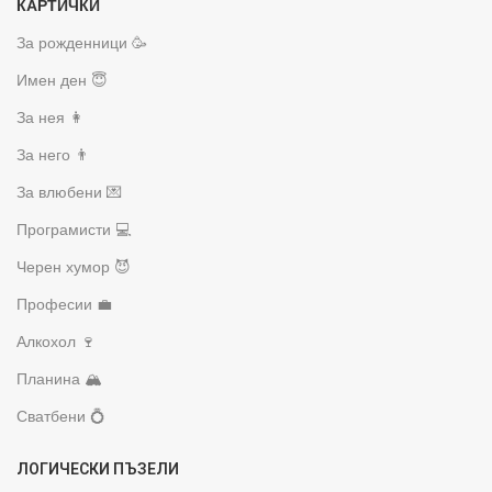
КАРТИЧКИ
За рожденници 🥳
Имен ден 😇
За нея 👩
За него 👨
За влюбени 💌
Програмисти 💻
Черен хумор 😈
Професии 💼
Алкохол 🍷
Планина 🏔️
Сватбени 💍
ЛОГИЧЕСКИ ПЪЗЕЛИ