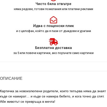
Чисто бяла отвътре
няма редове, готови пожелания или платени реклами
Идва с пощенски плик
и с целофан, който да я пази от дъждове и урагани
Безплатна доставка
за 5 или повече картички, ако поръчате само картички
ОПИСАНИЕ
Картичка за новоизлюпени родители, които тепърва няма да знаят
къде се намират… и къде се намира бебето, и кога точно да спят.
Абе животът се превръща в мечта!