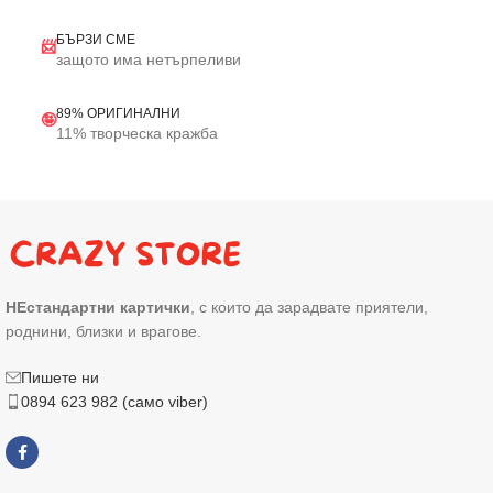
БЪРЗИ СМЕ
📨
защото има нетърпеливи
89% ОРИГИНАЛНИ
🤪
11% творческа кражба
НЕстандартни картички
, с които да зарадвате приятели,
роднини, близки и врагове.
Пишете ни
0894 623 982 (само viber)