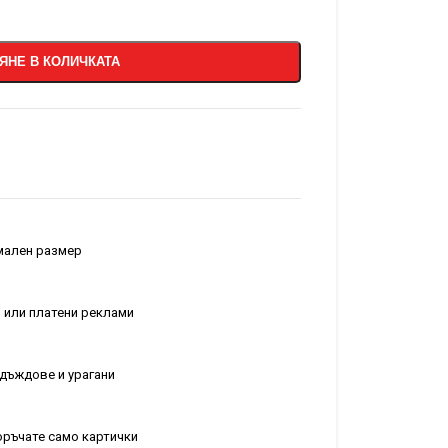
ЯНЕ В КОЛИЧКАТА
рмален размер
 или платени реклами
т дъждове и урагани
поръчате само картички