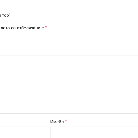
 тор”
*
лета са отбелязани с
*
Имейл