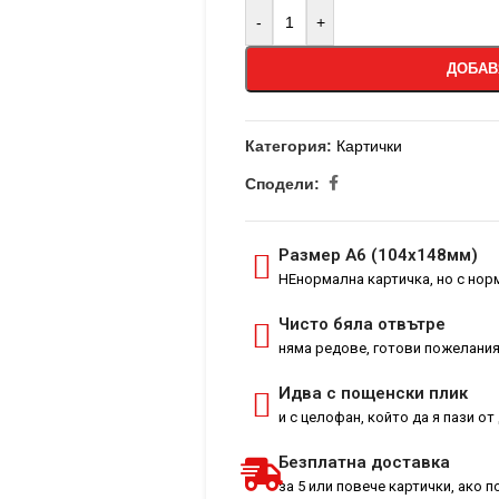
-
+
ДОБАВ
Категория:
Картички
Сподели:
Размер А6 (104х148мм)
НЕнормална картичка, но с но
Чисто бяла отвътре
няма редове, готови пожелания
Идва с пощенски плик
и с целофан, който да я пази о
Безплатна доставка
за 5 или повече картички, ако 