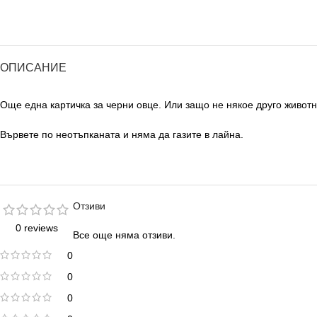
ОПИСАНИЕ
Още една картичка за черни овце. Или защо не някое друго животно
Вървете по неотъпканата и няма да газите в лайна.
Отзиви
0 reviews
Все още няма отзиви.
0
0
0