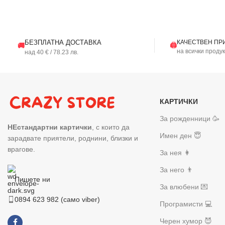
БЕЗПЛАТНА ДОСТАВКА
КАЧЕСТВЕН ПР
🖨️
🚚
на всички проду
над 40 € / 78.23 лв.
КАРТИЧКИ
За рожденници 🥳
НЕстандартни картички
, с които да
Имен ден 😇
зарадвате приятели, роднини, близки и
врагове.
За нея 👩
За него 👨
Пишете ни
За влюбени 💌
0894 623 982 (само viber)
Програмисти 💻
Черен хумор 😈