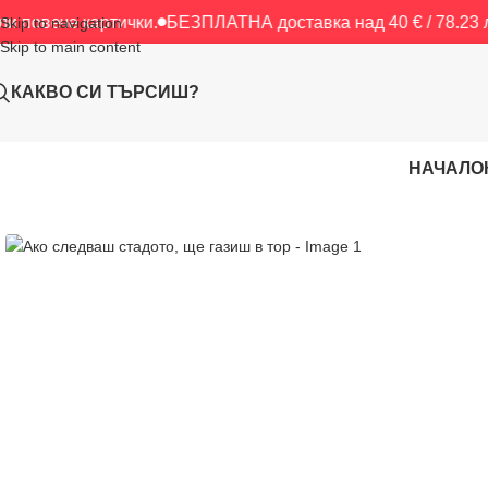
картички.
БЕЗПЛАТНА доставка над 40 € / 78.23 лв.
БЕЗПЛА
Skip to navigation
Skip to main content
КАКВО СИ ТЪРСИШ?
НАЧАЛО
Начало
/
Картички
/
Ако следваш стадото, ще газиш в тор