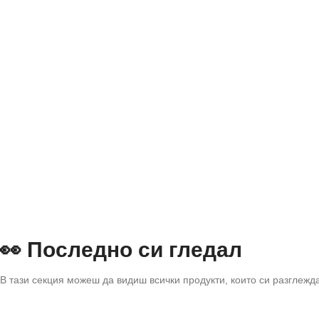
👀 Последно си гледал
В тази секция можеш да видиш всички продукти, които си разглежд