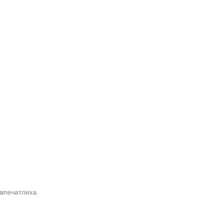
За най-добрия л
2.99 € / 5.85 лв.
 впечатлиха.